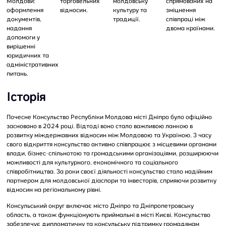
Молдови:
торговельних
молдовську
спрямованих на
оформлення
відносин.
культуру та
зміцнення
документів,
традиції.
співпраці між
надання
двома країнами.
допомоги у
вирішенні
юридичних та
адміністративних
питань.
Історія
Почесне Консульство Республіки Молдова місті Дніпро було офіційно
засновано в 2024 році. Відтоді воно стало важливою ланкою в
розвитку міждержавних відносин між Молдовою та Україною. З часу
свого відкриття консульство активно співпрацює з місцевими органами
влади, бізнес-спільнотою та громадськими організаціями, розширюючи
можливості для культурного, економічного та соціального
співробітництва. За роки своєї діяльності консульство стало надійним
партнером для молдовської діаспори та інвесторів, сприяючи розвитку
відносин на регіональному рівні.
Конcульський округ включає місто Дніпро та Дніпропетровську
область, а також функціонують приймальні в місті Києві. Консульство
забезпечує дипломатичну та консульську підтримку громадянам