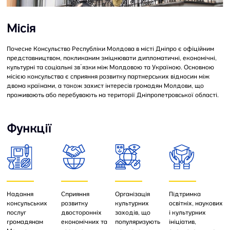
Місія
Почесне Консульство Республіки Молдова в місті Дніпро є офіційним
представництвом, покликаним зміцнювати дипломатичні, економічні,
культурні та соціальні зв’язки між Молдовою та Україною. Основною
місією консульства є сприяння розвитку партнерських відносин між
двома країнами, а також захист інтересів громадян Молдови, що
проживають або перебувають на території Дніпропетровської області.
Функції
Надання
Сприяння
Організація
Підтримка
консульських
розвитку
культурних
освітніх, наукових
послуг
двосторонніх
заходів, що
і культурних
громадянам
економічних та
популяризують
ініціатив,