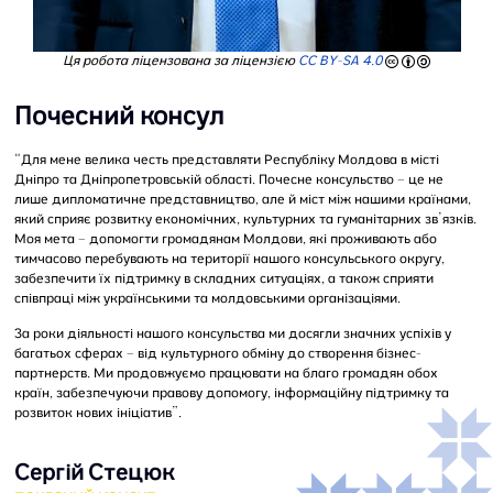
Ця робота ліцензована за ліцензією
CC BY-SA 4.0
Почесний консул
“Для мене велика честь представляти Республіку Молдова в місті
Дніпро та Дніпропетровській області. Почесне консульство – це не
лише дипломатичне представництво, але й міст між нашими країнами,
який сприяє розвитку економічних, культурних та гуманітарних зв’язків.
Моя мета – допомогти громадянам Молдови, які проживають або
тимчасово перебувають на території нашого консульського округу,
забезпечити їх підтримку в складних ситуаціях, а також сприяти
співпраці між українськими та молдовськими організаціями.
За роки діяльності нашого консульства ми досягли значних успіхів у
багатьох сферах – від культурного обміну до створення бізнес-
партнерств. Ми продовжуємо працювати на благо громадян обох
країн, забезпечуючи правову допомогу, інформаційну підтримку та
розвиток нових ініціатив”.
Сергій Стецюк