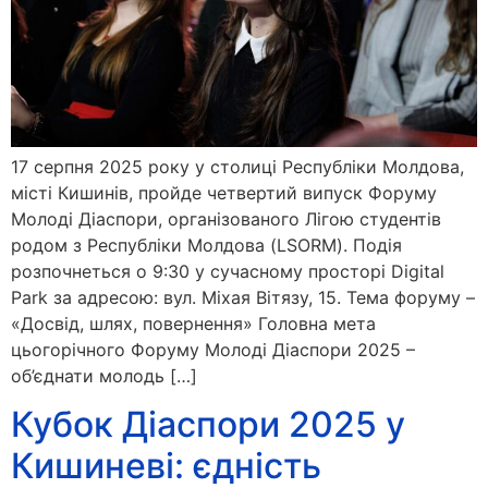
17 серпня 2025 року у столиці Республіки Молдова,
місті Кишинів, пройде четвертий випуск Форуму
Молоді Діаспори, організованого Лігою студентів
родом з Республіки Молдова (LSORM). Подія
розпочнеться о 9:30 у сучасному просторі Digital
Park за адресою: вул. Міхая Вітязу, 15. Тема форуму –
«Досвід, шлях, повернення» Головна мета
цьогорічного Форуму Молоді Діаспори 2025 –
об’єднати молодь […]
Кубок Діаспори 2025 у
Кишиневі: єдність