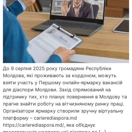
До 9 серпня 2025 року громадяни Республіки
Молдова, які проживають за кордоном, можуть
взяти участь у Першому онлайн-ярмарку вакансій
для діаспори Молдови. Захід спрямований на
підтримку тих, хто планує повернення в Молдову та
прагне знайти роботу на вітчизняному ринку праці.
Організатори ярмарку створили зручну віртуальну
платформу – carierediaspora.md
https://carierediaspora.md/, яка об’єднує
представників молдовської діаспори та […]