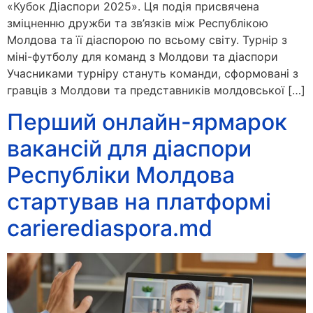
«Кубок Діаспори 2025». Ця подія присвячена
зміцненню дружби та зв’язків між Республікою
Молдова та її діаспорою по всьому світу. Турнір з
міні-футболу для команд з Молдови та діаспори
Учасниками турніру стануть команди, сформовані з
гравців з Молдови та представників молдовської […]
Перший онлайн-ярмарок
вакансій для діаспори
Республіки Молдова
стартував на платформі
carierediaspora.md