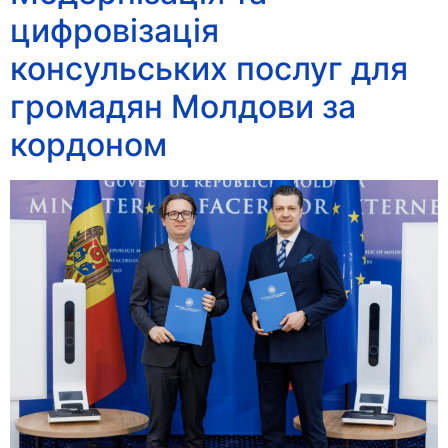
цифровізація
консульських послуг для
громадян Молдови за
кордоном