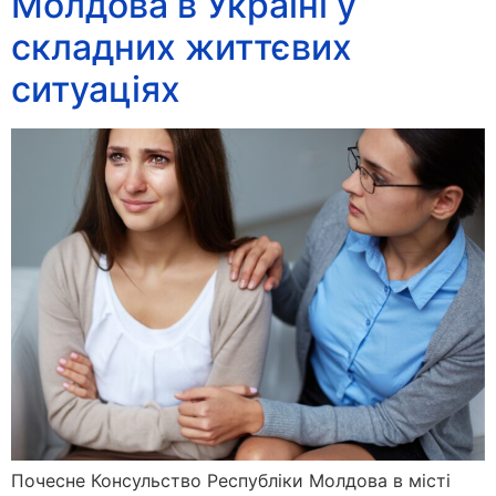
Молдова в Україні у
складних життєвих
ситуаціях
Почесне Консульство Республіки Молдова в місті