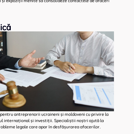
i și expoziții menite să consolideze contactele de afaceri
dică
pentru antreprenorii ucraineni și moldoveni cu privire la
internațional și investiții. Specialiștii noștri ajută la
robleme legale care apar în desfășurarea afacerilor.