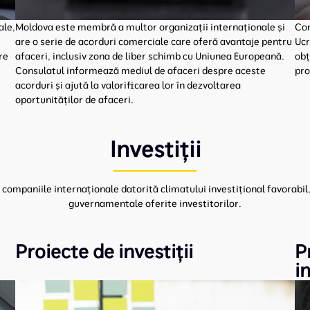
ale,
Moldova este membră a multor organizații internaționale și
Con
are o serie de acorduri comerciale care oferă avantaje pentru
Ucr
re
afaceri, inclusiv zona de liber schimb cu Uniunea Europeană.
obț
Consulatul informează mediul de afaceri despre aceste
pro
acorduri și ajută la valorificarea lor în dezvoltarea
oportunităților de afaceri.
Investiții
u companiile internaționale datorită climatului investițional favorabil
guvernamentale oferite investitorilor.
Proiecte de investiții
P
i