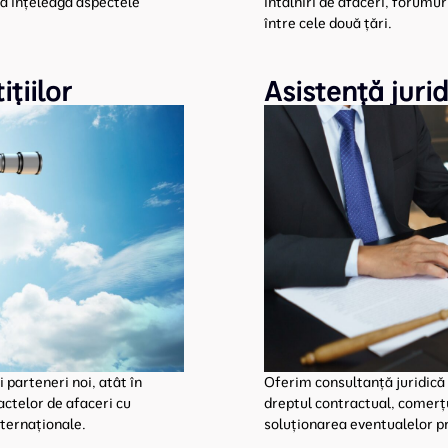
ă înțeleagă aspectele
întâlniri de afaceri, forumur
între cele două țări.
ițiilor
Asistență juri
i parteneri noi, atât în
Oferim consultanță juridică 
actelor de afaceri cu
dreptul contractual, comerțul 
nternaționale.
soluționarea eventualelor p