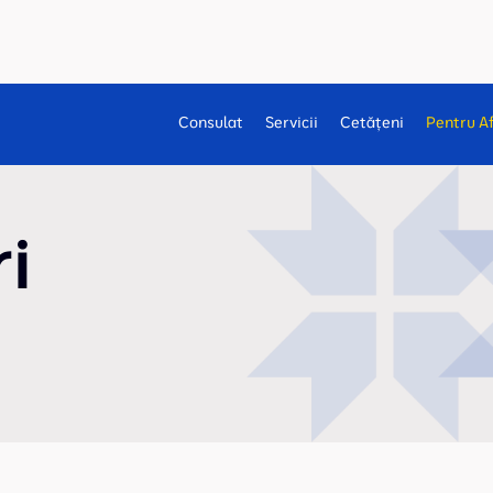
Consulat
Servicii
Cetățeni
Pentru A
i