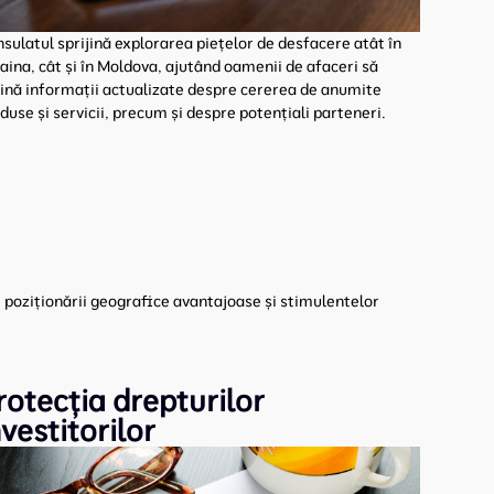
sulatul sprijină explorarea piețelor de desfacere atât în
aina, cât și în Moldova, ajutând oamenii de afaceri să
ină informații actualizate despre cererea de anumite
duse și servicii, precum și despre potențiali parteneri.
, poziționării geografice avantajoase și stimulentelor
rotecția drepturilor
nvestitorilor