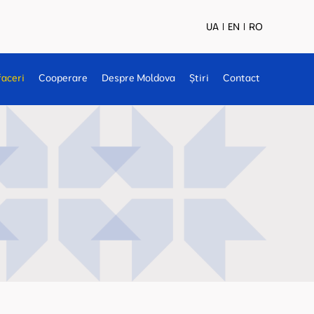
UA
EN
RO
faceri
Cooperare
Despre Moldova
Știri
Contact